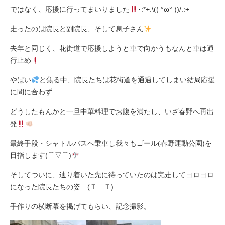
ではなく、応援に行ってまいりました
･:*+.\(( °ω° ))/.:+
走ったのは院長と副院長、そして息子さん
去年と同じく、花街道で応援しようと車で向かうもなんと車は通
行止め
やばい
と焦る中、院長たちは花街道を通過してしまい結局応援
に間に合わず…
どうしたもんかと一旦中華料理でお腹を満たし、いざ春野へ再出
発
最終手段・シャトルバスへ乗車し我々もゴール(春野運動公園)を
目指します(⌒▽⌒)
そしてついに、辿り着いた先に待っていたのは完走してヨロヨロ
になった院長たちの姿…(Ｔ＿Ｔ)
手作りの横断幕を掲げてもらい、記念撮影。