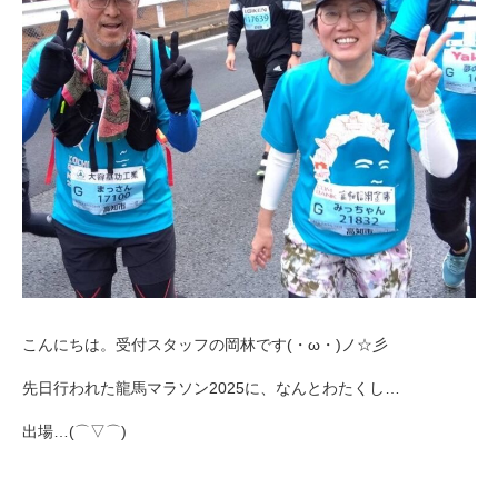
こんにちは。受付スタッフの岡林です(・ω・)ノ☆彡
先日行われた龍馬マラソン2025に、なんとわたくし…
出場…(⌒▽⌒)