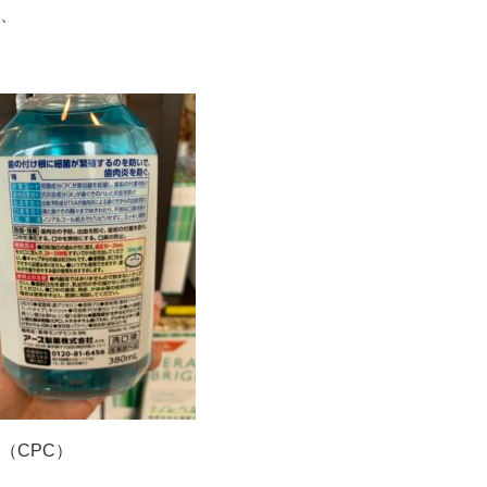
、
（CPC）