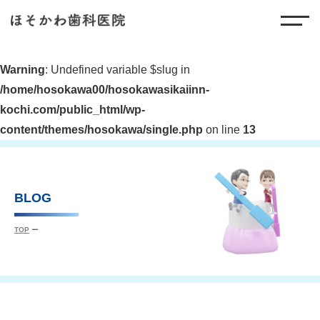
Warning
: Undefined variable $slug in
/home/hosokawa00/hosokawasikaiinn-
kochi.com/public_html/wp-
content/themes/hosokawa/single.php
on line
13
BLOG
TOP